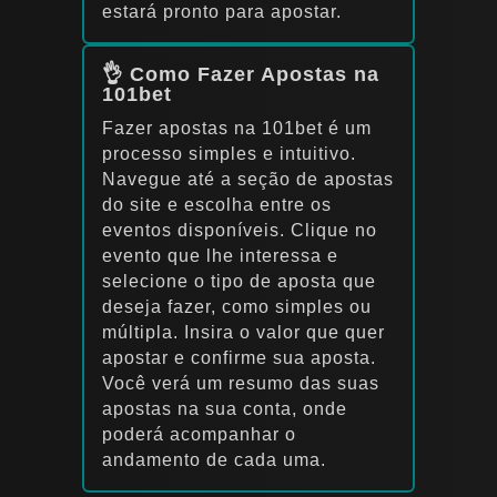
estará pronto para apostar.
👌 Como Fazer Apostas na
101bet
Fazer apostas na 101bet é um
processo simples e intuitivo.
Navegue até a seção de apostas
do site e escolha entre os
eventos disponíveis. Clique no
evento que lhe interessa e
selecione o tipo de aposta que
deseja fazer, como simples ou
múltipla. Insira o valor que quer
apostar e confirme sua aposta.
Você verá um resumo das suas
apostas na sua conta, onde
poderá acompanhar o
andamento de cada uma.