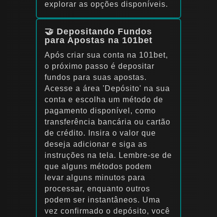
explorar as opções disponíveis.
🤝 Depositando Fundos
para Apostas na 101bet
Após criar sua conta na 101bet,
o próximo passo é depositar
fundos para suas apostas.
Acesse a área 'Depósito' na sua
conta e escolha um método de
pagamento disponível, como
transferência bancária ou cartão
de crédito. Insira o valor que
deseja adicionar e siga as
instruções na tela. Lembre-se de
que alguns métodos podem
levar alguns minutos para
processar, enquanto outros
podem ser instantâneos. Uma
vez confirmado o depósito, você