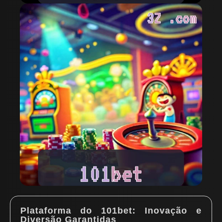
Plataforma do 101bet: Inovação e
Diversão Garantidas